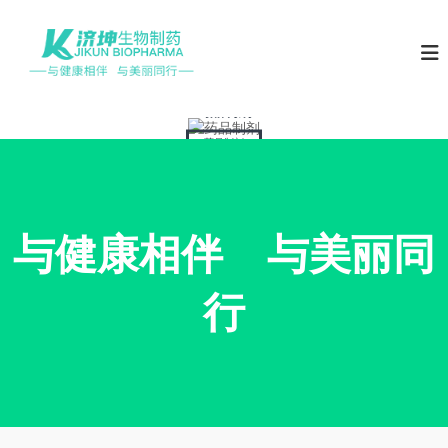
S
k
山
济
坤
i
东
生
p
济
物
t
坤
药品制剂
o
生
c
药品制剂
物
o
制
n
t
药
e
与健康相伴 与美丽同
n
t
行